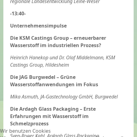
regionale Landesentwicklung Leine-Weser
-13:40-
Unternehmensimpulse
Die KSM Castings Group – erneuerbarer
Wasserstoff im industriellen Prozess?
Heinrich Hanekop und Dr. Olaf Middelmann, KSM
Castings Group, Hildesheim
Die JAG Burgwed
el
–
G
r
üne
W
a
sse
r
s
t
off
an
wen
d
ung
e
n
i
m
Fokus
Mika Asmuth, JA-Gastechnology GmbH, Burgwedel
Die Ardagh G
lass Packaging
–
Erste
Erfahru
ngen mit
W
a
sse
r
s
t
off
i
m
Schmelzpr
ozess
Wir benutzen Cookies
Sven-Roger Kahl, Ardagh Glass Packaging,