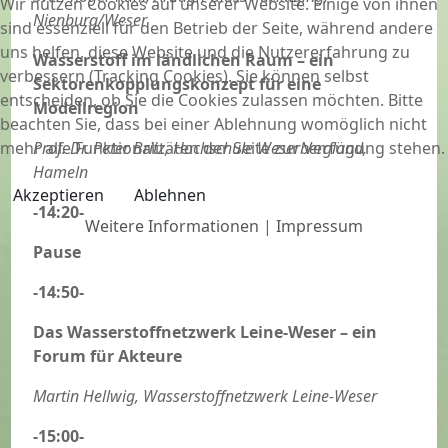
Wir nutzen Cookies auf unserer Website. Einige von ihnen
Nienburg/Weser
sind essenziell für den Betrieb der Seite, während andere
uns helfen, diese Website und die Nutzererfahrung zu
W
a
sse
r
s
t
off im ländlichen R
aum – ein
verbessern (Tracking Cookies). Sie können selbst
Sektor
enkopplungskonzept für
ei
ne
entscheiden, ob Sie die Cookies zulassen möchten. Bitte
Modellreg
i
on
beachten Sie, dass bei einer Ablehnung womöglich nicht
mehr alle Funktionalitäten der Seite zur Verfügung stehen.
Prof. Dr. Peter Britz, Hochschule Weserbergland,
Hameln
Akzeptieren
Ablehnen
-14:20-
Weitere Informationen
|
Impressum
Pause
-14:50-
Das Wasserstoffnetzwerk Leine-Weser – ein
Forum für Akteure
Martin Hellwig, Wasserstoffnetzwerk Leine-Weser
-15:00-