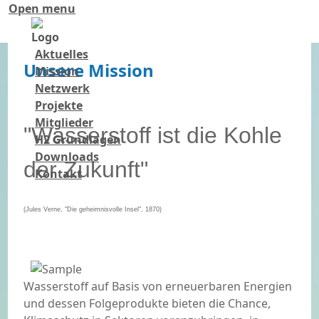
Open menu
Aktuelles
Unsere Mission
Mission
Netzwerk
Projekte
Mitglieder
"Wasserstoff ist die Kohle
H2 Grundlagen
Downloads
der Zukunft"
Kontakt
(Jules Verne, "Die geheimnisvolle Insel", 1870)
Wasserstoff auf Basis von erneuerbaren Energien
und dessen Folgeprodukte bieten die Chance,