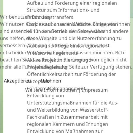
Aufbau und Förderung einer regionalen
Struktur zum Informations- und
Wir benutzen Cookies
Erfahrungstransfers
Wir nutzen Cookies auf unserer Website. Einige von ihnen
Organisation und inhaltliche Konzeption
sind essenziell für den Betrieb der Seite, während andere
von thematischen Seminaren und
uns helfen, diese Website und die Nutzererfahrung zu
Workshops
verbessern (Tracking Cookies). Sie können selbst
Aufbau und Pflege eines regionalen
entscheiden, ob Sie die Cookies zulassen möchten. Bitte
Wissensmanagements
beachten Sie, dass bei einer Ablehnung womöglich nicht
Aktive Projektinitiierung und
mehr alle Funktionalitäten der Seite zur Verfügung stehen.
Projektbegleitung
Öffentlichkeitsarbeit zur Förderung der
Akzeptieren
Ablehnen
Akzeptanz
Fördermittelmanagement
Weitere Informationen
|
Impressum
Entwicklung von
Unterstützungsmaßnahmen für die Aus-
und Weiterbildung von Wasserstoff-
Fachkräften in Zusammenarbeit mit
regionalen Kammern und Innungen
Entwicklung von Maßnahmen zur