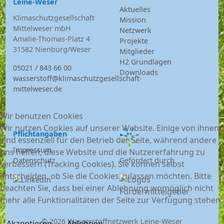
Leine-Weser
Aktuelles
Klimaschutzgesellschaft
Mission
Mittelweser mbH
Netzwerk
Amalie-Thomas-Platz 4
Projekte
31582 Nienburg/Weser
Mitglieder
H2 Grundlagen
05021 / 843 66 00
Downloads
wasserstoff@klimaschutzgesellschaft-
mittelweser.de
Wir benutzen Cookies
Wir nutzen Cookies auf unserer Website. Einige von ihnen
Pflichtangaben
sind essenziell für den Betrieb der Seite, während andere
Impressum
uns helfen, diese Website und die Nutzererfahrung zu
Datenschutz
Gefördert durch
verbessern (Tracking Cookies). Sie können selbst
entscheiden, ob Sie die Cookies zulassen möchten. Bitte
beachten Sie, dass bei einer Ablehnung womöglich nicht
mehr alle Funktionalitäten der Seite zur Verfügung stehen.
© 2026 Wasserstoffnetzwerk Leine-Weser
Akzeptieren
Ablehnen